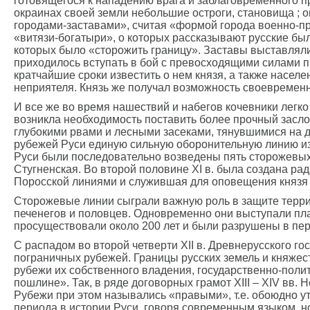
готовящегося к нападению врага и заблаговременного пр
окраинах своей земли небольшие остроги, становища ; 
городами-заставами», считая «формой города военно-п
«витязи-богатыри», о которых рассказывают русские бы
которых было «сторожить границу». Заставы выставлял
приходилось вступать в бой с превосходящими силами пр
кратчайшие сроки известить о нем князя, а также насе
неприятеля. Князь же получал возможность своевременн
И все же во время нашествий и набегов кочевники легко
возникла необходимость поставить более прочный засло
глубокими рвами и лесными засеками, тянувшимися на д
рубежей Руси единую сильную оборонительную линию из 
Руси были последовательно возведены пять сторожевых
Стугненская. Во второй половине ХI в. была создана ра
Поросской линиями и служившая для оповещения князя 
Сторожевые линии сыграли важную роль в защите терри
печенегов и половцев. Одновременно они выступали пл
просуществовали около 200 лет и были разрушены в пер
С распадом во второй четверти XII в. Древнерусского 
пограничных рубежей. Границы русских земель и княжес
рубежи их собственного владения, государственно-полит
пошлине». Так, в ряде договорных грамот XIII – XIV вв
Рубежи при этом назывались «правыми», т.е. обоюдно у
периода в истории Руси, говоря современным языком, но