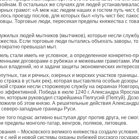
войнам. В остальных же случаях для людей устанавливалас
рных грамот: «А меж нас людем наших и гостем путь чист, б
ось проезду послов, для которых был «путь чист бес пакос
рговцы. Торговые люди, пересекая пределы княжества с тов
ужилых людей мытников (мытчиков), которые несли службу 
яжества. Если торговые люди пытались объехать заворы, т
гократно превышал мыт.
земель стали иметь не условное, а определенное конкретно
менными договорами о рубежах и межевыми грамотами. Име
ых владений, но и задачи защиты экономических интересов
утных, так и речных, озерных и морских участков границы.
стража в устьях рек), которая выставляла особые дозоры 
кой стражи несли сторожевую службу на окраинах Новгород
но эффективной. Победа в июле 1240 г. Александра Ярослав
рян, которым руководил старейшина Пелгусий (Пелгуй). Д
доложили об этом князю. А решительные действия Александр
 северо-западные границы Руси.
е того подчас активно выступая друг против друга, не смогл
и пределы монголо-татар, венгров, поляков, литовцев.
ования – Московского великого княжества создало услови
е с ней и новой системы охраны рубежей русского государс