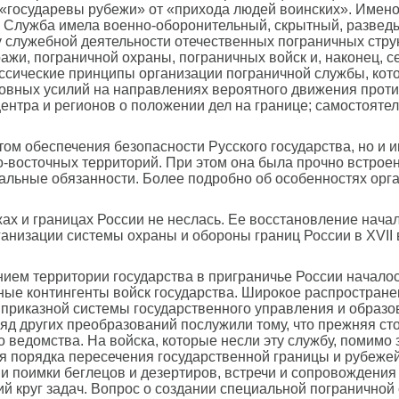
 «государевы рубежи» от «прихода людей воинских». Имено
та. Служба имела военно-оборонительный, скрытный, разве
 служебной деятельности отечественных пограничных струк
ражи, пограничной охраны, пограничных войск и, наконец,
сические принци­пы организации пограничной службы, котор
овных усилий на направлениях вероятного движения против
нтра и регионов о положении дел на границе; самостоятел
ом обеспечения безопасности Русского государства, но и 
о-восточных территорий. При этом она была прочно встрое
альные обязанности. Более подробно об особенностях орга
ах и границах России не неслась. Ее восстановление нача
низации системы охраны и обороны границ России в ХVII 
рением территории государства в приграничье России начал
ные контингенты войск государства. Широкое распростране
 приказной системы государственного управления и образо
ряд других преобразований послужили тому, что прежняя с
о ведомства. На войска, которые несли эту службу, помимо
я порядка пересечения государственной границы и рубежей
и поимки беглецов и дезертиров, встречи и сопровождения
ий круг задач. Вопрос о создании специальной пограничной