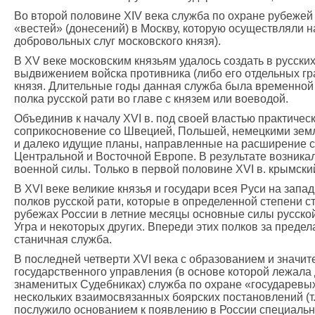
Во второй половине ХIV века служба по охране рубежей
«вестей» (донесений) в Москву, которую осуществляли 
добровольных слуг московского князя).
В ХV веке московским князьям удалось создать в русск
выдвижением войска противника (либо его отдельных гр
князя. Длительные годы данная служба была временной
полка русской рати во главе с князем или воеводой.
Объединив к началу XVI в. под своей властью практичес
соприкосновение со Швецией, Польшей, немецкими земля
и далеко идущие планы, направленные на расширение св
Центральной и Восточной Европе. В результате возник
военной силы. Только в первой половине XVI в. крымски
В ХVI веке великие князья и государи всея Руси на за
полков русской рати, которые в определенной степени 
рубежах России в летние месяцы основные силы русской
Угра и некоторых других. Впереди этих полков за пред
станичная служба.
В последней четверти ХVI века с образованием и значи
государственного управления (в основе которой лежала 
знаменитых Судебниках) служба по охране «государевы
нескольких взаимосвязанных боярских постановлений (т
послужило основанием к появлению в России специальн