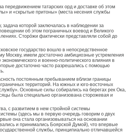
за передвижением татарских орд и доставке об этом
улы» и «скрытые притоны» (места несения службы
, задача которой заключалась в наблюдении за
оповещении об этом пограничных воевод и Великого
лениях. Сторóжи фактически представляли собой до
осковское государство вошло в непосредственное
аму Москву, имели достаточно амбициозные устремления
 экономического и военно-политического влияния в
которые достаточно часто разрешались с помощью
ь.
опасность постоянным пребыванием вблизи границы
риграничных территорий. На южных и юго-восточных
службу». Основные силы собирались на берегах рек Ока,
месяцы была специально организована сторожевая и
ва, с развитием в нем стройной системы
системы (здесь мы в первую очередь говорим о двух
ервые она стала организовываться на основании
ивались и принимались Боярской Думой), что впервые
государственной службы, принципиально отличавшейся