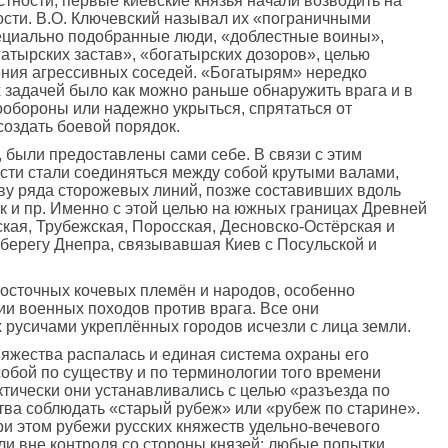
стности, первые киевские князья начали возводить на
ости. В.О. Ключевский называл их «пограничными
пециально подобранные люди, «доблестные воины»,
атырских застав», «богатырских дозоров», целью
ения агрессивных соседей. «Богатырям» нередко
х задачей было как можно раньше обнаружить врага и в
ообороны или надежно укрыться, спрятаться от
создать боевой порядок.
, были предоставлены сами себе. В связи с этим
ости стали соединяться между собой крутыми валами,
ву ряда сторожевых линий, позже составивших вдоль
к и пр. Именно с этой целью на южных границах Древней
ая, Трубежская, Поросская, Десновско-Остёрская и
 берегу Днепра, связывавшая Киев с Посульской и
осточных кочевых племён и народов, особенно
и военных походов против врага. Все они
 русичами укреплённых городов исчезли с лица земли.
няжества распалась и единая система охраны его
обой по существу и по терминологии того времени
ктически они устанавливались с целью «разъезда по
ства соблюдать «старый рубеж» или «рубеж по старине».
и этом рубежи русских княжеств удельно-вечевого
ли вне контроля со стороны князей: любые попытки