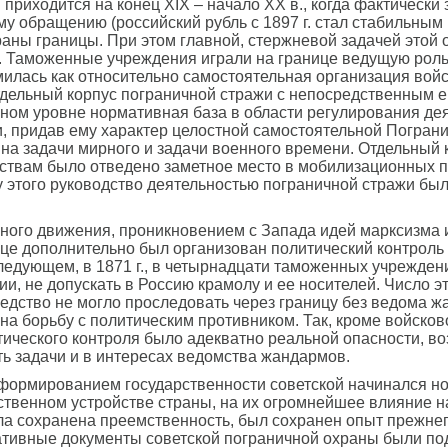
приходится на конец XIX – начало XX в., когда фактическ
у обращению (российский рубль с 1897 г. стал стабильным
аны границы. При этом главной, стержневой задачей этой
. Таможенные учреждения играли на границе ведущую роль
илась как относительно самостоятельная организация войс
 Отдельный корпус пограничной стражи с непосредственным
ном уровне нормативная база в области регулирования дея
и, придав ему характер целостной самостоятельной Пограни
 на задачи мирного и задачи военного времени. Отдельный 
дствам было отведено заметное место в мобилизационных п
у этого руководство деятельностью пограничной стражи бы
онного движения, проникновением с Запада идей марксизм
це дополнительно был организован политический контроль
следующем, в 1871 г., в четырнадцати таможенных учрежд
, не допускать в Россию крамолу и ее носителей. Число эти
едство не могло проследовать через границу без ведома ж
 на борьбу с политическим противником. Так, кроме войско
итического контроля было адекватно реальной опасности, 
ь задачи и в интересах ведомства жандармов.
 формированием государственности советской начинался но
твенном устройстве страны, на их огромнейшее влияние на
ла сохранена преемственность, был сохранен опыт прежнег
ативные документы советской пограничной охраны были п