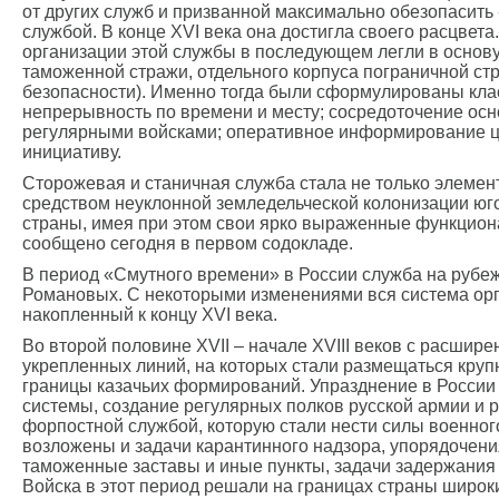
от других служб и призванной максимально обезопасить
службой. В конце ХVI века она достигла своего расцве
организации этой службы в последующем легли в основу
таможенной стражи, отдельного корпуса пограничной ст
безопасности). Именно тогда были сформулированы клас
непрерывность по времени и месту; сосредоточение осн
регулярными войсками; оперативное информирование це
инициативу.
Сторожевая и станичная служба стала не только элемент
средством неуклонной земледельческой колонизации юг
страны, имея при этом свои ярко выраженные функцион
сообщено сегодня в первом содокладе.
В период «Смутного времени» в России служба на рубеж
Романовых. С некоторыми изменениями вся система орга
накопленный к концу ХVI века.
Во второй половине XVII – начале XVIII веков с расши
укрепленных линий, на которых стали размещаться круп
границы казачьих формирований. Упразднение в России
системы, создание регулярных полков русской армии и 
форпостной службой, которую стали нести силы военног
возложены и задачи карантинного надзора, упорядочени
таможенные заставы и иные пункты, задачи задержания 
Войска в этот период решали на границах страны широк