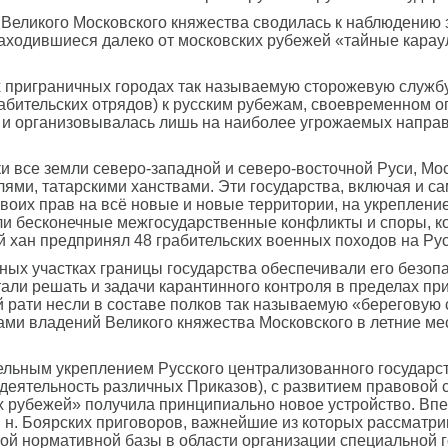
 Великого Московского княжества сводилась к наблюдению 
находившиеся далеко от московских рубежей «тайные кара
их приграничных городах так называемую сторожевую службу
абительских отрядов) к русским рубежам, своевременном 
 и организовывалась лишь на наиболее угрожаемых направ
ки все земли северо-западной и северо-восточной Руси, М
ми, татарскими ханствами. Эти государства, включая и с
оих прав на всё новые и новые территории, на укрепление
али бесконечные межгосударственные конфликты и споры, 
й хан предпринял 48 грабительских военных походов на Рус
падных участках границы государства обеспечивали его без
стали решать и задачи карантинного контроля в пределах п
 рати несли в составе полков так называемую «береговую 
елами владений Великого княжества Московского в летние 
тельным укреплением Русского централизованного государст
деятельность различных Приказов), с развитием правовой 
х рубежей» получила принципиально новое устройство. Вп
. н. Боярских приговоров, важнейшие из которых рассматр
ой нормативной базы в области организации специальной 