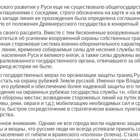
еского развития у Руси еще не существовало общегосударс
оглашениями с соседями, строго обозначена на карте и на
а западе линия ее прохождения была определена соглашени
ло от положения Древнерусского государства в конкретный 
ла своего расцвета. Вместе с тем бесконечные вооруженные
отиться об усилении вооруженной охраны собственных гран
чная сторожевая система военно-оборонительного характ
линии, временно собираемые силы для несения службы п
населения Руси и великого князя, а также силы дружины ве
трализованного государственного органа, отвечавшего за о
период истории не было.
 государственных мерах по организации защиты границ Руси 
встать на охрану рубежей Земли русской. Именно при Влад
 его рубежей и обеспечению более надежной защиты его т
дение на окраинных рубежах государства службы т.н. «бога
я обороны местах; возведение сторожевых линий на путях 
вы, реки, овраги и т.д.); мобилизацию необходимых сил и 
а; быстрое сосредоточение в стратегически важных пункта
рства.
нное внимание. Однако не все города могли надежно защищ
ы и мощны, что русские люди не всегда успевали принять
население от гибели и вражеского «полона» (плена). Стал