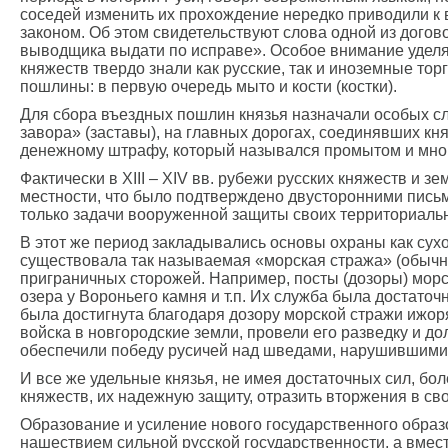
соседей изменить их прохождение нередко приводили к 
законом. Об этом свидетельствуют слова одной из догово
выводщика выдати по исправе». Особое внимание уделял
княжеств твердо знали как русские, так и иноземные то
пошлины: в первую очередь мыто и кости (костки).
Для сбора въездных пошлин князья назначали особых сл
завора» (заставы), на главных дорогах, соединявших кн
денежному штрафу, который назывался промытом и мно
Фактически в XIII – XIV вв. рубежи русских княжеств и 
местности, что было подтверждено двусторонними пись
только задачи вооруженной защиты своих территориальн
В этот же период закладывались основы охраны как сухоп
существовала так называемая «морская стража» (обычно 
приграничных сторожей. Например, посты (дозоры) морс
озера у Вороньего камня и т.п. Их служба была достаточ
была достигнута благодаря дозору морской стражи ижо
войска в новгородские земли, провели его разведку и 
обеспечили победу русичей над шведами, нарушившими
И все же удельные князья, не имея достаточных сил, боле
княжеств, их надежную защиту, отразить вторжения в сво
Образование и усиление нового государственного образ
нашествием сильной русской государственности, а вмест