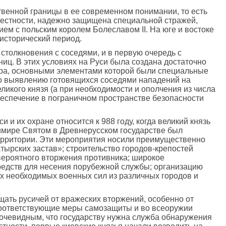
твенной границы в ее современном понимании, то есть
 местности, надежно защищена специальной стражей,
ем с польским королем Болеславом II. На юге и востоке
исторический период.
 столкновения с соседями, и в первую очередь с
иц. В этих условиях на Руси была создана достаточно
ера, основными элементами которой были специальные
о выявлению готовящихся соседями нападений на
ликого князя (а при необходимости и ополчения из числа
беспечение в пограничном пространстве безопасности
и их охране относится к 988 году, когда великий князь
имире Святом в Древнерусском государстве был
ерритории. Эти мероприятия носили преимущественно
тырских застав»; строительство городов-крепостей
вероятного вторжения противника; широкое
средств для несения порубежной службы; организацию
х необходимых военных сил из различных городов и
ать русичей от вражеских вторжений, особенно от
 соответствующие меры самозащиты и во всеоружии
о очевидным, что государству нужна служба обнаружения