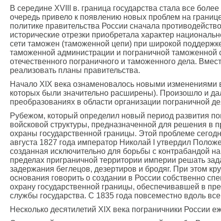
В середине XVIII в. граница государства стала все бол
очередь привело к появлению новых проблем на границе
политике правительства России сначала противодейство
исторические отрезки приобретала характер национально
сети таможен (таможенной цепи) при широкой поддержк
таможенной администрации и пограничной таможенной с
отечественного пограничного и таможенного дела. Вмес
реализовать планы правительства.
Начало ХIХ века ознаменовалось новыми изменениями в 
которых были значительно расширены). Произошло и даль
преобразованиях в области организации пограничной де
Рубежом, который определил новый период развития пог
войсковой структуры, предназначенной для решения в п
охраны государственной границы. Этой проблеме сегодня
августа 1827 года император Николай I утвердил Полож
созданная исключительно для борьбы с контрабандой на 
пределах приграничной территории империи решать зада
задержания беглецов, дезертиров и бродяг. При этом кру
основания говорить о создании в России собственно сп
охрану государственной границы, обеспечивавшей в пред
службы государства. С 1835 года повсеместно вдоль в
Несколько десятилетий ХIХ века пограничники России еж