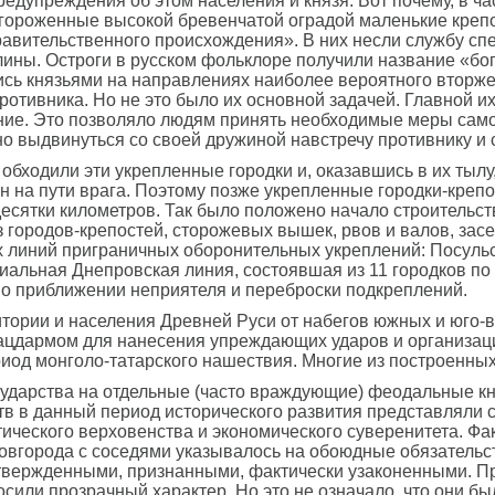
едупреждения об этом населения и князя. Вот почему, в ча
огороженные высокой бревенчатой оградой маленькие креп
равительственного происхождения». В них несли службу с
лины. Остроги в русском фольклоре получили название «бог
ись князьями на направлениях наиболее вероятного вторж
отивника. Но не это было их основной задачей. Главной и
ление. Это позволяло людям принять необходимые меры сам
о выдвинуться со своей дружиной навстречу противнику и 
 обходили эти укрепленные городки и, оказавшись в их тылу
н на пути врага. Поэтому позже укрепленные городки-креп
есятки километров. Так было положено начало строительст
городов-крепостей, сторожевых вышек, рвов и валов, засе
 линий приграничных оборонительных укреплений: Посульск
диальная Днепровская линия, состоявшая из 11 городков по
о приближении неприятеля и переброски подкреплений.
тории и населения Древней Руси от набегов южных и юго-в
ацдармом для нанесения упреждающих ударов и организаци
иод монголо-татарского нашествия. Многие из построенных
государства на отдельные (часто враждующие) феодальные к
тв в данный период исторического развития представляли с
ического верховенства и экономического суверенитета. Фа
. Новгорода с соседями указывалось на обоюдные обязатель
твержденными, признанными, фактически узаконенными. Пр
сили прозрачный характер. Но это не означало, что они бы