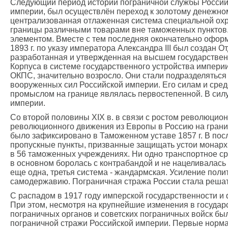
Следующий период истории пограничной службы России 
империи, был осуществлён переход к золотому денежном
централизованная отлаженная система специальной охр
границы различными товарами вне таможенных пунктов
элементом. Вместе с тем последняя окончательно оформ
1893 г. по указу императора Александра III был создан
разработанная и утвержденная на высшем государствен
Корпуса в системе государственного устройства импери
ОКПС, значительно возросло. Они стали подразделяться
вооруженных сил Российской империи. Его силам и сре
промыслом на границе являлась первостепенной. В сил
империи.
Со второй половины XIX в. в связи с ростом революци
революционного движения из Европы в Россию на грани
было зафиксировано в Таможенном уставе 1857 г. В по
пропускные пункты, призванные защищать устои монархии
в 56 таможенных учреждениях. Ни одно транспортное ср
в основном боролась с контрабандой и не нацеливалась
еще одна, третья система - жандармская. Усиление пол
самодержавию. Пограничная стража России стала решат
С распадом в 1917 году имперской государственности и
При этом, несмотря на крупнейшие изменения в государс
пограничных органов и советских пограничных войск бы
пограничной стражи Российской империи. Первые норм