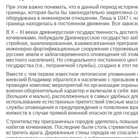
При этом важно понимать, что в данный период историч
границы, которая была бы законодательно закреплена с
оборудована в инженерном отношении. Лишь в 1047 г. н
граница находилась в постоянном движении. Все зависе
В Х – ХI веках древнерусская государственность достиг
кочевниками, побуждали Древнерусское государство заб
стройная, эшелонированная, взаимосвязанная приграни
инженерно-фортификационные сооружения сторожевые 
русские земли и заблаговременного оповещения об этом 
местного населения). Но специального постоянного цен
государства (т.е., пограничной службы), создано в этот 
Вместе с тем первое известное летописное упоминание о
киевский Владимир обратился к населению с призывом 
проведен комплекс мероприятий по организации охраны
военно-оборонительный характер и включали в себя: вве
(больших и малых), расположенных в самых удобных дл
использование естественных препятствий (лесные масси
службы оповещения и предупреждения о появлении враг
княжеств в случае прямой военной опасности для госуда
Строительству приграничных городов уделялось повыше
набегов кочевников. Последние были столь стремительн
встретить врага. Деревянные стены городов не спасали 