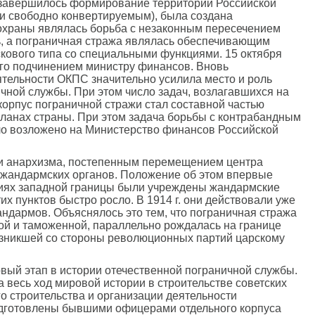
и завершилось формирование территории Российской
 и свободно конвертируемым), была создана
 охраны являлась борьба с незаконным пересечением
, а пограничная стража являлась обеспечивающим
кового типа со специальными функциями. 15 октября
 его подчинением министру финансов. Вновь
тельности ОКПС значительно усилила место и роль
чной службы. При этом число задач, возлагавшихся на
корпус пограничной стражи стал составной частью
ланах страны. При этом задача борьбы с контрабандным
ло возложено на Министерство финансов Российской
а и анархизма, постепенным перемещением центра
 жандармских органов. Положение об этом впервые
ениях западной границы были учреждены жандармские
х пунктов быстро росло. В 1914 г. они действовали уже
андармов. Объяснялось это тем, что пограничная стража
вой и таможенной, параллельно рождалась на границе
возникшей со стороны революционных партий царскому
вый этап в истории отечественной пограничной службы.
 весь ход мировой истории в строительстве советских
о строительства и организации деятельности
одготовлены бывшими офицерами отдельного корпуса