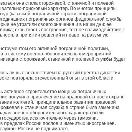
ваться она стала сторожевой, станичной и полевой
дывательно-поисковый характер. Во многом принципы
тур (казачьей пограничной стражи, пограничной
 сегодняшних пограничных органов федеральной службы
ые не утратили своего значения и в наши дни: ее
ника; скрытность построения; тесное взаимодействие с
ьность в принятии решений и право на разумную
инструментом его активной пограничной политики,
на в систему военно-оборонительных мероприятий
низации сторожевой, станичной и полевой службы будет
лось лишь с восшествием на русский престол династии
веке повторяла отечественный опыт в этой области
ось активное строительство мощных пограничных
ние получило привлечение на правовой основе к охране
вание коллегий, принципиальное развитие правовой
торожевая и станичная служба в стране была заменена
 задач военно-оборонительного характера были
 государства исключительно через таможни,
 в пределах России послов и именитых иностранцев.
 службы России не поднимался.