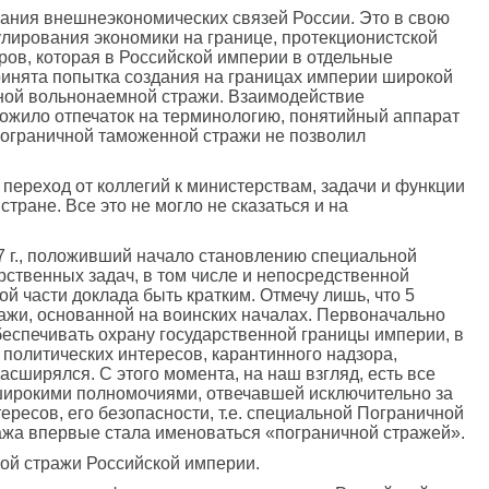
ования внешнеэкономических связей России. Это в свою
улирования экономики на границе, протекционистской
ров, которая в Российской империи в отдельные
принята попытка создания на границах империи широкой
нной вольнонаемной стражи. Взаимодействие
ожило отпечаток на терминологию, понятийный аппарат
пограничной таможенной стражи не позволил
переход от коллегий к министерствам, задачи и функции
ране. Все это не могло не сказаться и на
7 г., положивший начало становлению специальной
рственных задач, в том числе и непосредственной
й части доклада быть кратким. Отмечу лишь, что 5
ажи, основанной на воинских началах. Первоначально
беспечивать охрану государственной границы империи, в
политических интересов, карантинного надзора,
асширялся. С этого момента, на наш взгляд, есть все
 широкими полномочиями, отвечавшей исключительно за
ресов, его безопасности, т.е. специальной Пограничной
ажа впервые стала именоваться «пограничной стражей».
ной стражи Российской империи.