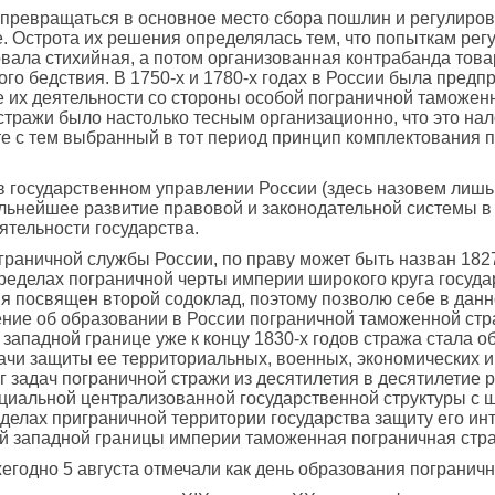
ее превращаться в основное место сбора пошлин и регулир
. Острота их решения определялась тем, что попыткам рег
вала стихийная, а потом организованная контрабанда това
го бедствия. В 1750-х и 1780-х годах в России была пред
е их деятельности со стороны особой пограничной таможе
тражи было настолько тесным организационно, что это нал
те с тем выбранный в тот период принцип комплектования 
государственном управлении России (здесь назовем лишь 
нейшее развитие правовой и законодательной системы в ст
ятельности государства.
раничной службы России, по праву может быть назван 182
ределах пограничной черты империи широкого круга госуда
 посвящен второй содоклад, поэтому позволю себе в данно
ение об образовании в России пограничной таможенной стр
западной границе уже к концу 1830-х годов стража стала о
чи защиты ее территориальных, военных, экономических и 
г задач пограничной стражи из десятилетия в десятилетие р
ециальной централизованной государственной структуры с
елах приграничной территории государства защиту его инте
сей западной границы империи таможенная пограничная стр
егодно 5 августа отмечали как день образования погранич