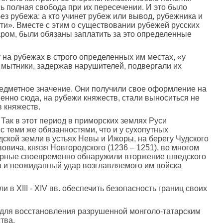
ь полная свобода при их пересечении. И это было
ез рубежа: а кто учинет рубеж или вывод, рубежника и
ти». Вместе с этим о существовании рубежей русских
аром, были обязаны заплатить за это определенные
на рубежах в строго определенных им местах, «у
о мытники, задержав нарушителей, подвергали их
-предметное значение. Они получили свое оформление на
нно сюда, на рубежи княжеств, стали выноситься не
 княжеств.
 Так в этот период в приморских землях Руси
с теми же обязанностями, что и у сухопутных
ской земли в устьях Невы и Ижоры, на берегу Чудского
овича, князя Новгородского (1236 – 1251), во многом
озорные своевременно обнаружили вторжение шведского
а и неожиданный удар возглавляемого им войска
и в XIII - XIV вв. обеспечить безопасность границ своих
я для восстановления разрушенной монголо-татарским
тва.